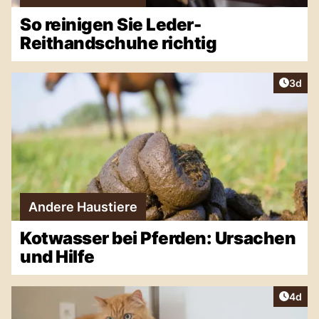
So reinigen Sie Leder-
Reithandschuhe richtig
Artike
3d
Andere Haustiere
Kotwasser bei Pferden: Ursachen
und Hilfe
Artike
4d