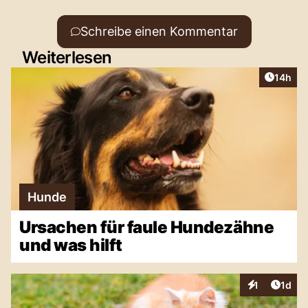
Schreibe einen Kommentar
Weiterlesen
Artikel
14h
Hunde
Ursachen für faule Hundezähne
und was hilft
Artike
1
1d
Interaktionen