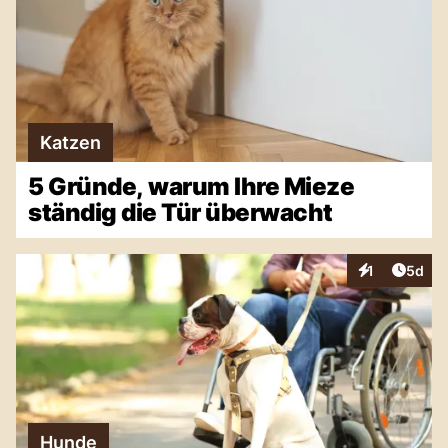
Katzen
5 Gründe, warum Ihre Mieze
ständig die Tür überwacht
Artike
1
5d
Interaktionen
Hunde