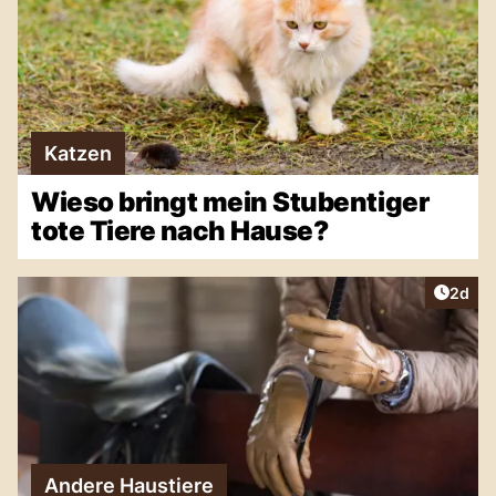
Katzen
Wieso bringt mein Stubentiger
tote Tiere nach Hause?
Artike
2d
Andere Haustiere