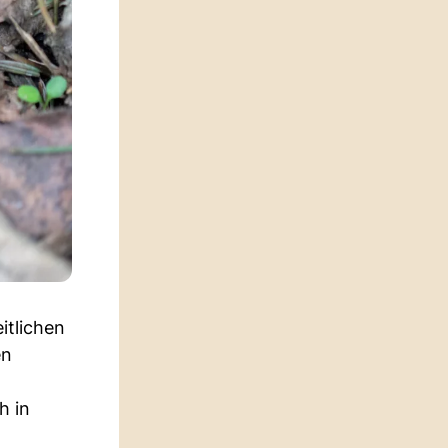
itlichen
en
h in