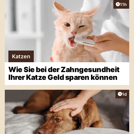
Artikel
11h
Katzen
Wie Sie bei der Zahngesundheit
Ihrer Katze Geld sparen können
Artike
1d