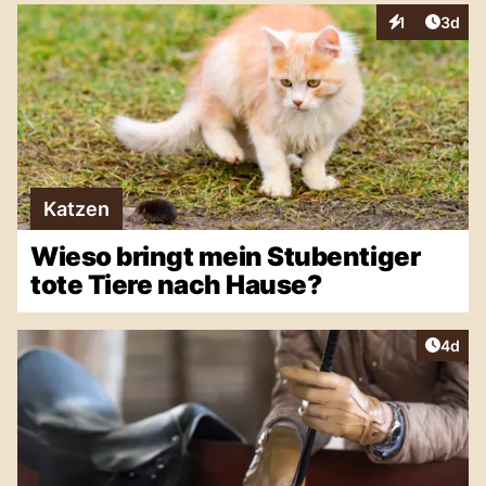
Artike
1
3d
Interaktionen
Katzen
Wieso bringt mein Stubentiger
tote Tiere nach Hause?
Artike
4d