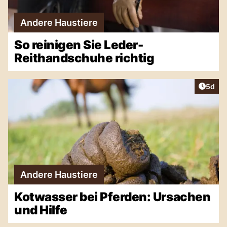
Andere Haustiere
So reinigen Sie Leder-
Reithandschuhe richtig
Artike
5d
Andere Haustiere
Kotwasser bei Pferden: Ursachen
und Hilfe