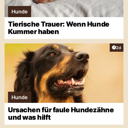
Hunde
Tierische Trauer: Wenn Hunde
Kummer haben
Artike
2d
Hunde
Ursachen für faule Hundezähne
und was hilft