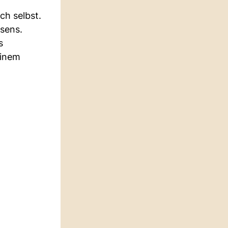
ch selbst.
sens.
s
einem