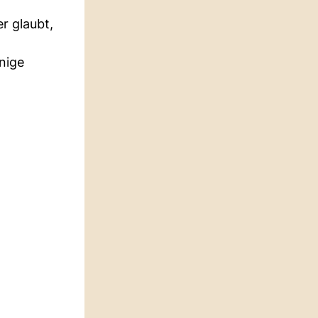
r glaubt,
nige