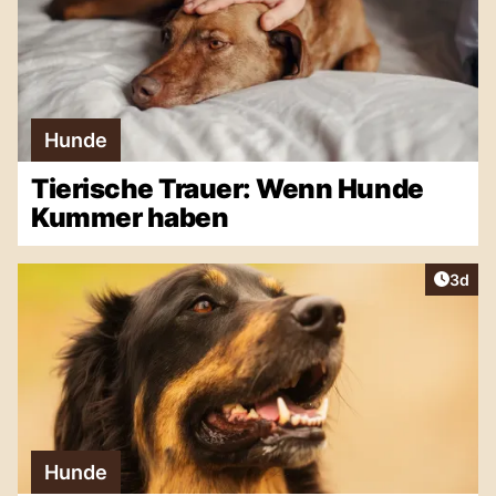
Hunde
Tierische Trauer: Wenn Hunde
Kummer haben
Artike
3d
Hunde