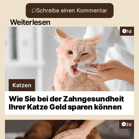
Schreibe einen Kommentar
Weiterlesen
Artike
1d
Katzen
Wie Sie bei der Zahngesundheit
Ihrer Katze Geld sparen können
Artike
2d