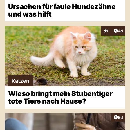
Ursachen für faule Hundezähne
und was hilft
Artike
1
4d
Interaktionen
Katzen
Wieso bringt mein Stubentiger
tote Tiere nach Hause?
Artike
5d