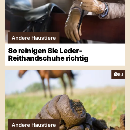
Andere Haustiere
So reinigen Sie Leder-
Reithandschuhe richtig
Artike
6d
Andere Haustiere