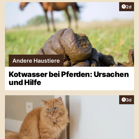
Artike
2d
Andere Haustiere
Kotwasser bei Pferden: Ursachen
und Hilfe
Artike
3d