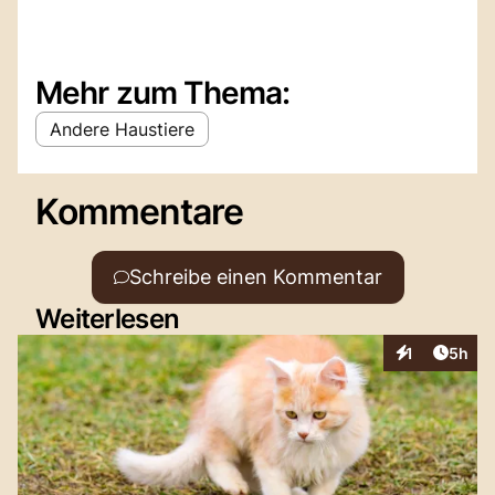
Mehr zum Thema:
Andere Haustiere
Kommentare
Schreibe einen Kommentar
Weiterlesen
Artike
1
5h
Interaktionen