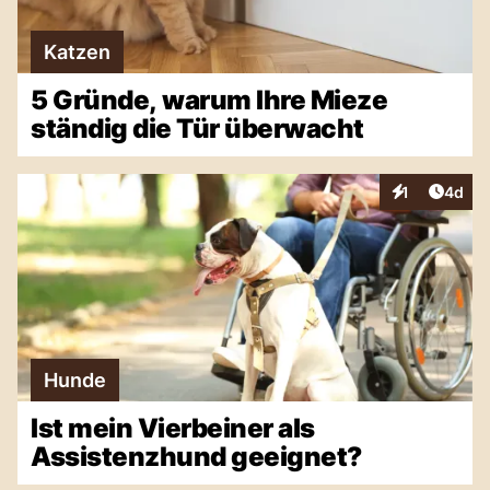
Katzen
5 Gründe, warum Ihre Mieze
ständig die Tür überwacht
Artike
1
4d
Interaktionen
Hunde
Ist mein Vierbeiner als
Assistenzhund geeignet?