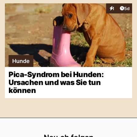
Artike
1
5d
Interaktionen
Hunde
Pica-Syndrom bei Hunden:
Ursachen und was Sie tun
können
Footer