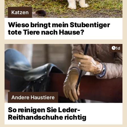
Katzen
Wieso bringt mein Stubentiger
tote Tiere nach Hause?
Artike
1d
Andere Haustiere
So reinigen Sie Leder-
Reithandschuhe richtig