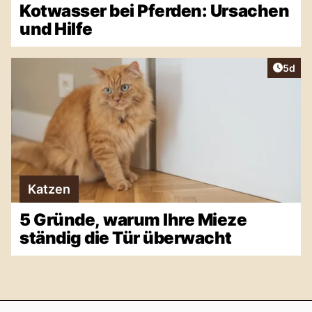
Kotwasser bei Pferden: Ursachen
und Hilfe
Artike
5d
Katzen
5 Gründe, warum Ihre Mieze
ständig die Tür überwacht