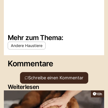
Mehr zum Thema:
Andere Haustiere
Kommentare
Schreibe einen Kommentar
Weiterlesen
Artikel
10h