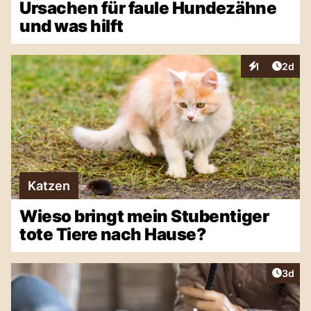
Ursachen für faule Hundezähne
und was hilft
Artike
1
2d
Interaktionen
Katzen
Wieso bringt mein Stubentiger
tote Tiere nach Hause?
Artike
3d