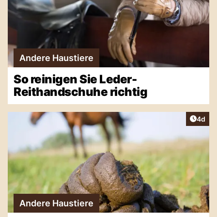
Andere Haustiere
So reinigen Sie Leder-
Reithandschuhe richtig
Artike
4d
Andere Haustiere