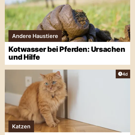
Andere Haustiere
Kotwasser bei Pferden: Ursachen
und Hilfe
Artike
4d
Katzen