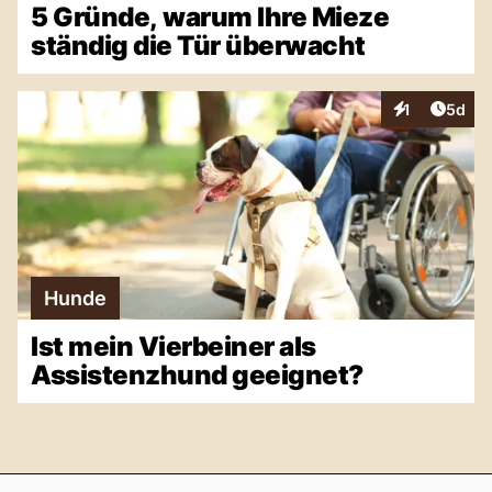
5 Gründe, warum Ihre Mieze
ständig die Tür überwacht
Artike
1
5d
Interaktionen
Hunde
Ist mein Vierbeiner als
Assistenzhund geeignet?