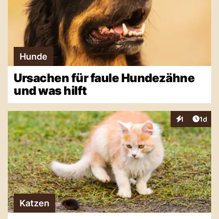
Hunde
Ursachen für faule Hundezähne
und was hilft
Artike
1
1d
Interaktionen
Katzen