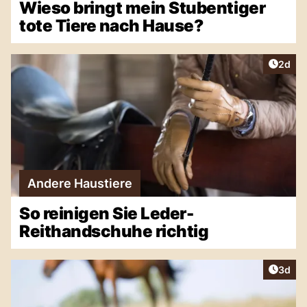
Wieso bringt mein Stubentiger
tote Tiere nach Hause?
Artike
2d
Andere Haustiere
So reinigen Sie Leder-
Reithandschuhe richtig
Artike
3d