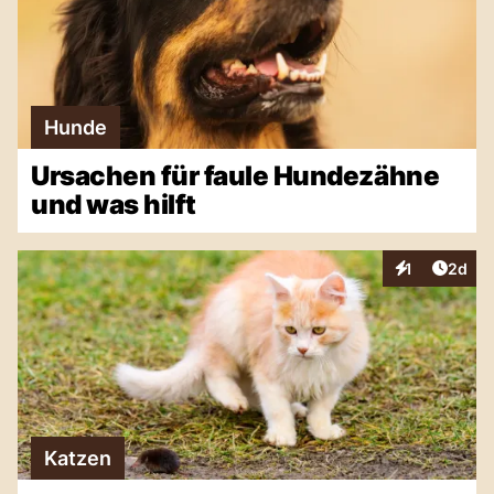
Hunde
Ursachen für faule Hundezähne
und was hilft
Artike
1
2d
Interaktionen
Katzen