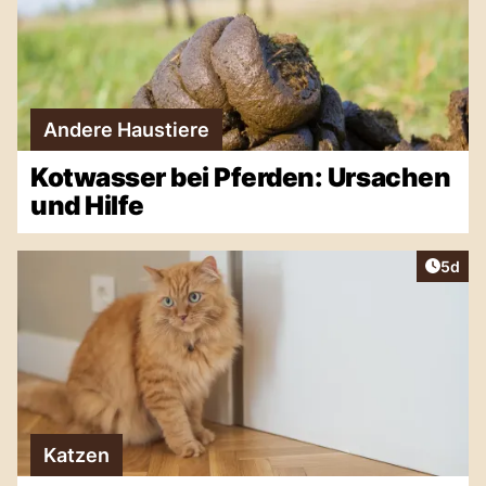
Andere Haustiere
Kotwasser bei Pferden: Ursachen
und Hilfe
Artike
5d
Katzen