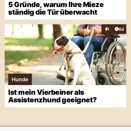
5 Gründe, warum Ihre Mieze
ständig die Tür überwacht
Artike
1
6d
Interaktionen
Hunde
Ist mein Vierbeiner als
Assistenzhund geeignet?