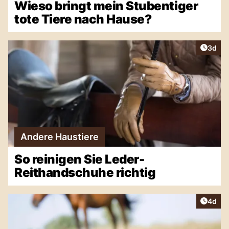
Wieso bringt mein Stubentiger
tote Tiere nach Hause?
Artike
3d
Andere Haustiere
So reinigen Sie Leder-
Reithandschuhe richtig
Artike
4d