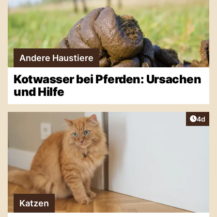
Andere Haustiere
Kotwasser bei Pferden: Ursachen
und Hilfe
Artike
4d
Katzen