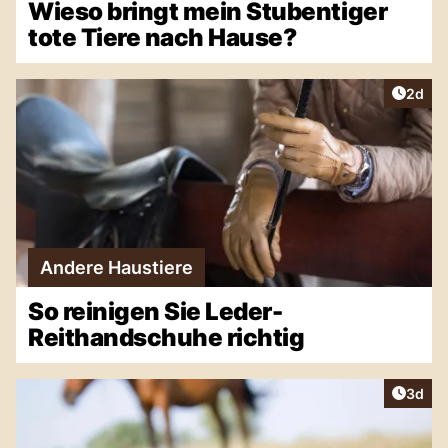
Wieso bringt mein Stubentiger
tote Tiere nach Hause?
Artike
2d
Andere Haustiere
So reinigen Sie Leder-
Reithandschuhe richtig
Artike
3d