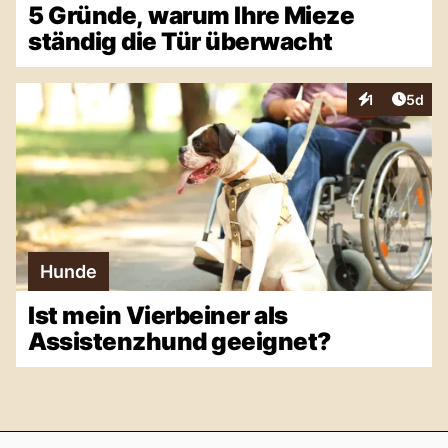
5 Gründe, warum Ihre Mieze
ständig die Tür überwacht
Artike
1
5d
Interaktionen
Hunde
Ist mein Vierbeiner als
Assistenzhund geeignet?