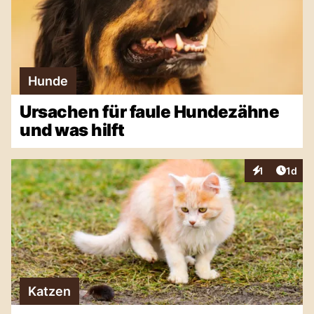
Hunde
Ursachen für faule Hundezähne
und was hilft
Artike
1
1d
Interaktionen
Katzen