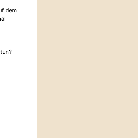
auf dem
al
 tun?