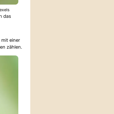
exels
h das
 mit einer
ten zählen.