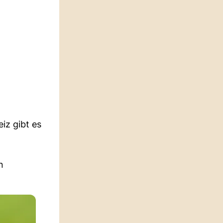
iz gibt es
n