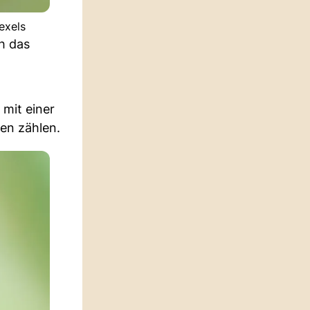
exels
h das
 mit einer
ten zählen.