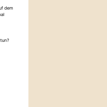
auf dem
al
 tun?