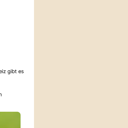
iz gibt es
n