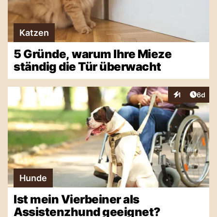
Katzen
5 Gründe, warum Ihre Mieze
ständig die Tür überwacht
Artike
1
6d
Interaktionen
Hunde
Ist mein Vierbeiner als
Assistenzhund geeignet?