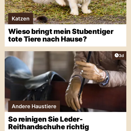
Katzen
Wieso bringt mein Stubentiger
tote Tiere nach Hause?
Artike
3d
Andere Haustiere
So reinigen Sie Leder-
Reithandschuhe richtig