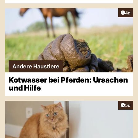
Artike
4d
Andere Haustiere
Kotwasser bei Pferden: Ursachen
und Hilfe
Artike
5d