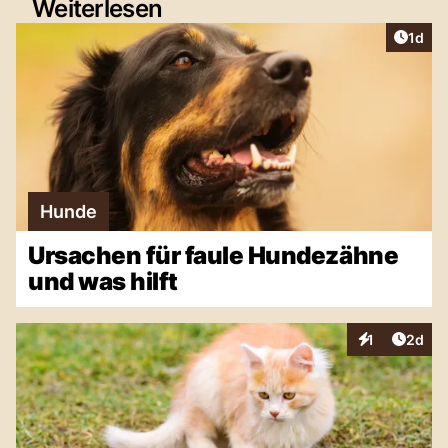
Weiterlesen
Artike
1d
Hunde
Ursachen für faule Hundezähne
und was hilft
Artike
1
2d
Interaktionen