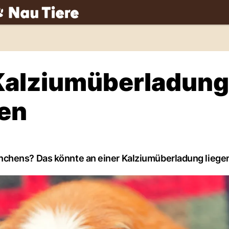
ch
Kalziumüberladung
en
nchens? Das könnte an einer Kalziumüberladung liege