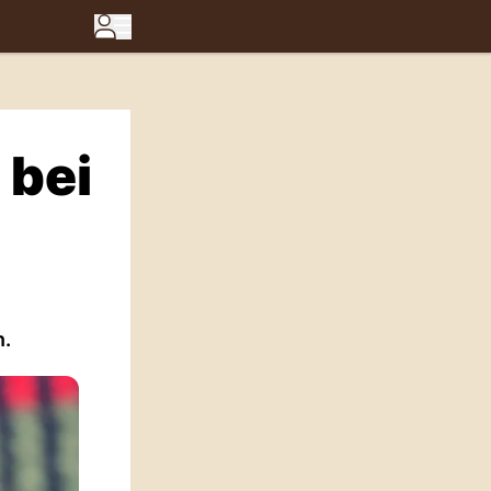
 bei
n.