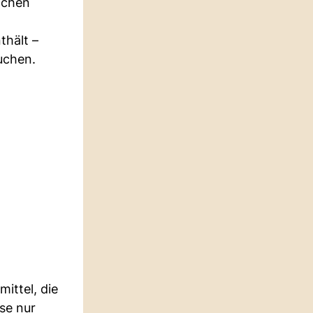
ichen
thält –
uchen.
ittel, die
se nur