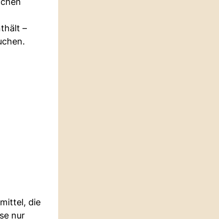
ichen
thält –
uchen.
ittel, die
se nur