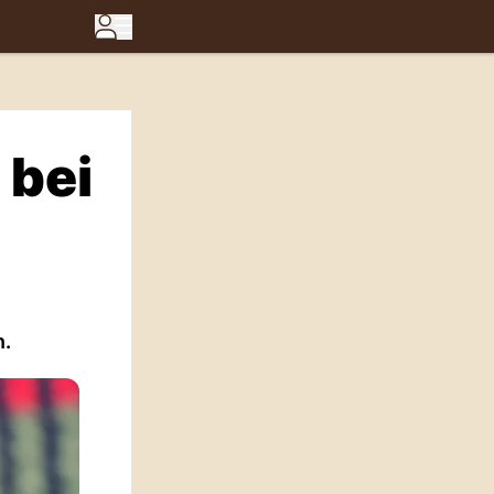
 bei
n.