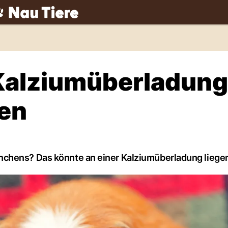
ch
Kalziumüberladung
en
nchens? Das könnte an einer Kalziumüberladung liege