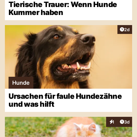
Tierische Trauer: Wenn Hunde
Kummer haben
Artike
2d
Hunde
Ursachen für faule Hundezähne
und was hilft
Artike
1
3d
Interaktionen