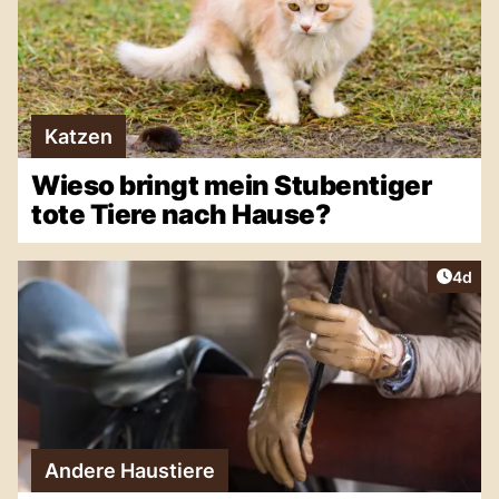
Katzen
Wieso bringt mein Stubentiger
tote Tiere nach Hause?
Artike
4d
Andere Haustiere