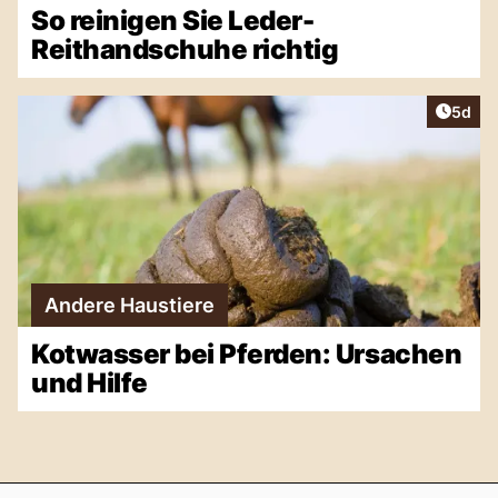
So reinigen Sie Leder-
Reithandschuhe richtig
Artike
5d
Andere Haustiere
Kotwasser bei Pferden: Ursachen
und Hilfe