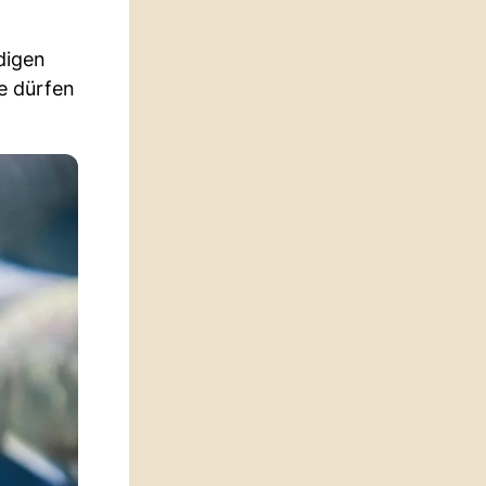
digen
e dürfen