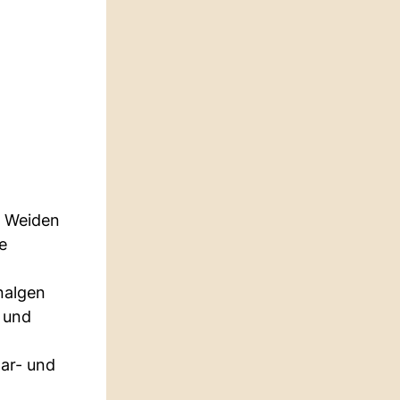
n Weiden
e
nalgen
 und
aar- und