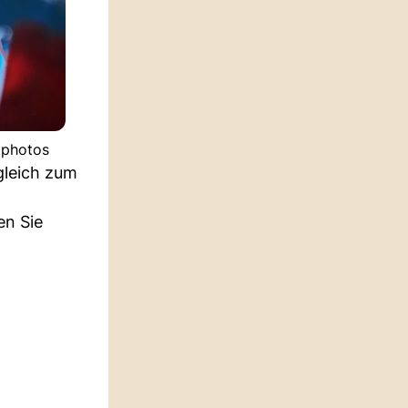
tphotos
gleich zum
en Sie