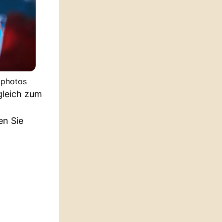
tphotos
gleich zum
en Sie