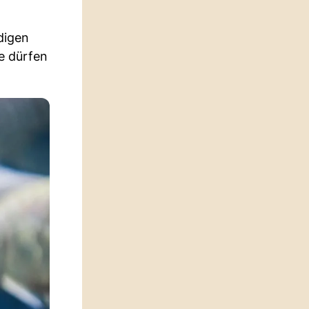
digen
e dürfen