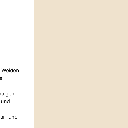
n Weiden
e
nalgen
 und
aar- und