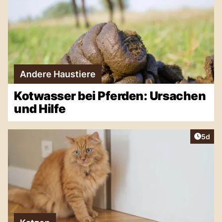
Andere Haustiere
Kotwasser bei Pferden: Ursachen
und Hilfe
Artike
5d