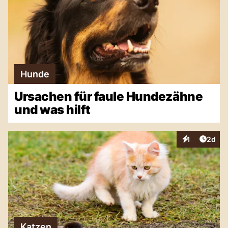
Hunde
Ursachen für faule Hundezähne
und was hilft
Artike
1
2d
Interaktionen
Katzen