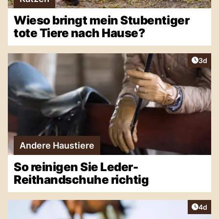
Wieso bringt mein Stubentiger
tote Tiere nach Hause?
Artike
3d
Andere Haustiere
So reinigen Sie Leder-
Reithandschuhe richtig
Artike
4d