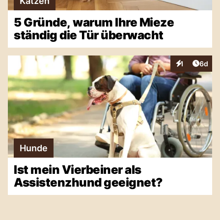
Katzen
5 Gründe, warum Ihre Mieze
ständig die Tür überwacht
Artike
1
6d
Interaktionen
Hunde
Ist mein Vierbeiner als
Assistenzhund geeignet?