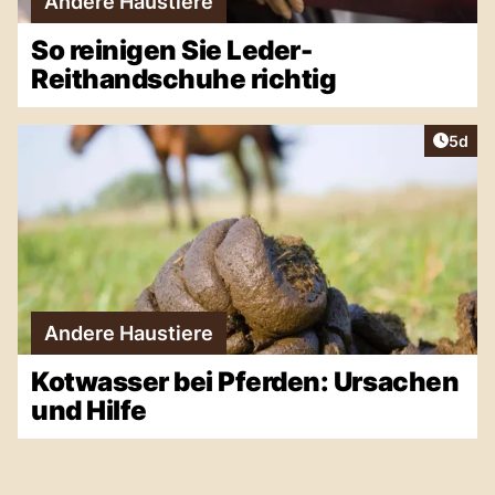
Andere Haustiere
So reinigen Sie Leder-
Reithandschuhe richtig
Artike
5d
Andere Haustiere
Kotwasser bei Pferden: Ursachen
und Hilfe