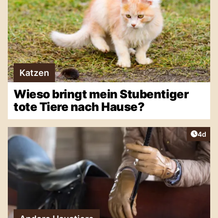
Katzen
Wieso bringt mein Stubentiger
tote Tiere nach Hause?
Artike
4d