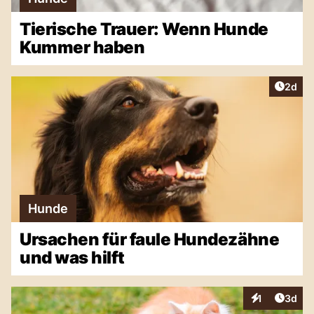
Tierische Trauer: Wenn Hunde
Kummer haben
Artike
2d
Hunde
Ursachen für faule Hundezähne
und was hilft
Artike
1
3d
Interaktionen