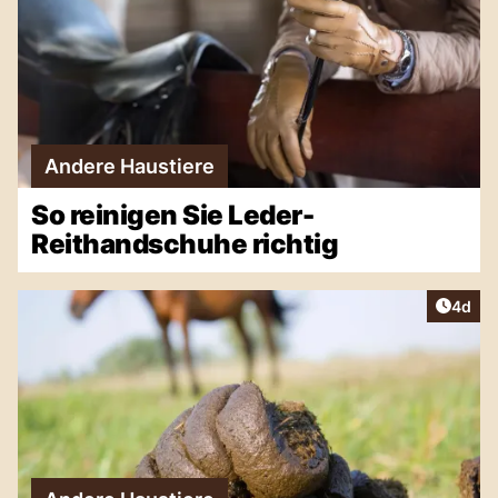
Andere Haustiere
So reinigen Sie Leder-
Reithandschuhe richtig
Artike
4d