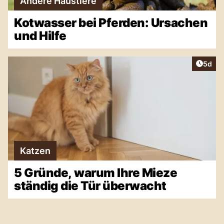
Andere Haustiere
Kotwasser bei Pferden: Ursachen
und Hilfe
Artike
5d
Katzen
5 Gründe, warum Ihre Mieze
ständig die Tür überwacht