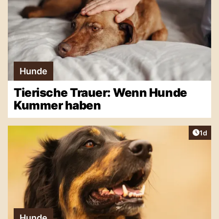
Hunde
Tierische Trauer: Wenn Hunde
Kummer haben
Artike
1d
Hunde