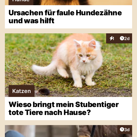
Ursachen für faule Hundezähne
und was hilft
Artike
1
2d
Interaktionen
Katzen
Wieso bringt mein Stubentiger
tote Tiere nach Hause?
Artike
3d