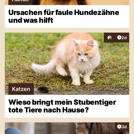
Ursachen für faule Hundezähne
und was hilft
Artike
1
2d
Interaktionen
Katzen
Wieso bringt mein Stubentiger
tote Tiere nach Hause?
Artike
3d