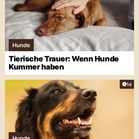
Hunde
Tierische Trauer: Wenn Hunde
Kummer haben
Artike
1d
Hunde