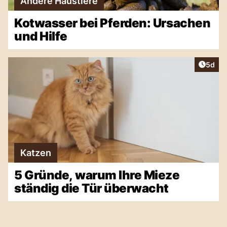
Andere Haustiere
Kotwasser bei Pferden: Ursachen
und Hilfe
Artike
5d
Katzen
5 Gründe, warum Ihre Mieze
ständig die Tür überwacht