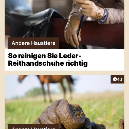
Andere Haustiere
So reinigen Sie Leder-
Reithandschuhe richtig
Artike
4d