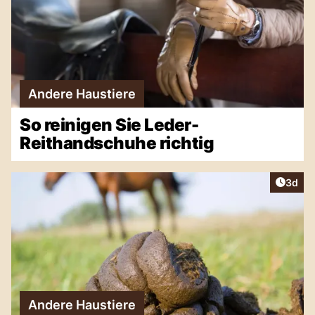
Andere Haustiere
So reinigen Sie Leder-
Reithandschuhe richtig
Artike
3d
Andere Haustiere