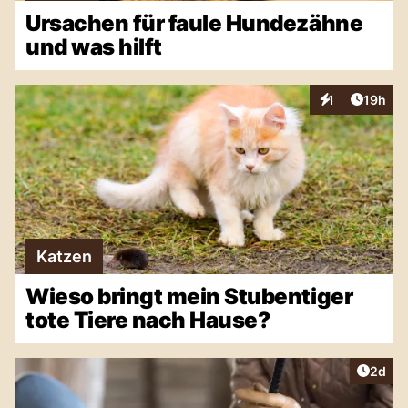
Ursachen für faule Hundezähne
und was hilft
Artikel
1
19h
Interaktionen
Katzen
Wieso bringt mein Stubentiger
tote Tiere nach Hause?
Artike
2d