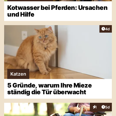
Kotwasser bei Pferden: Ursachen
und Hilfe
Artike
4d
Katzen
5 Gründe, warum Ihre Mieze
ständig die Tür überwacht
Artike
1
5d
Interaktionen