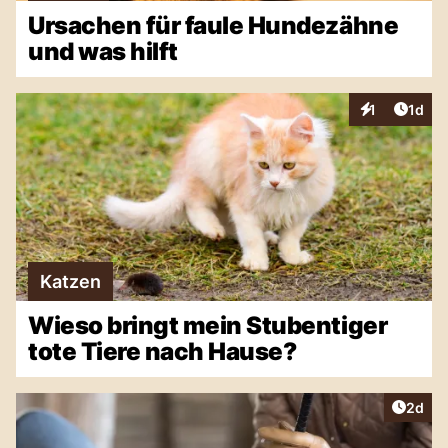
Ursachen für faule Hundezähne
und was hilft
Artike
1
1d
Interaktionen
Katzen
Wieso bringt mein Stubentiger
tote Tiere nach Hause?
Artike
2d