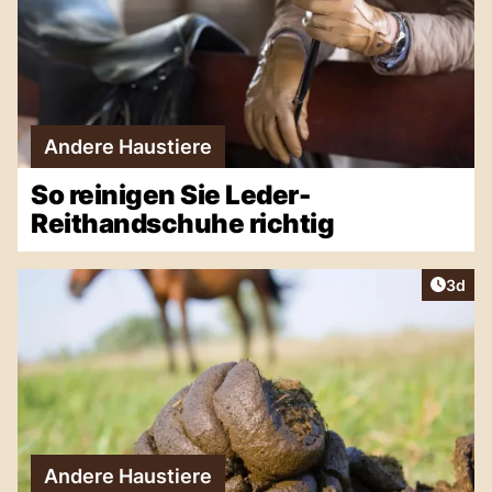
Andere Haustiere
So reinigen Sie Leder-
Reithandschuhe richtig
Artike
3d
Andere Haustiere