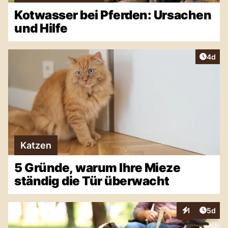
Kotwasser bei Pferden: Ursachen
und Hilfe
Artike
4d
Katzen
5 Gründe, warum Ihre Mieze
ständig die Tür überwacht
Artike
1
5d
Interaktionen