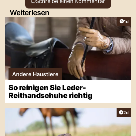
Schreibe einen Kommentar
Weiterlesen
Artike
1d
Andere Haustiere
So reinigen Sie Leder-
Reithandschuhe richtig
Artike
2d