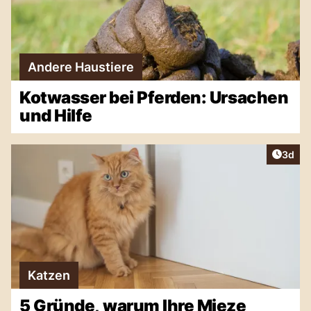
Andere Haustiere
Kotwasser bei Pferden: Ursachen
und Hilfe
Artike
3d
Katzen
5 Gründe, warum Ihre Mieze