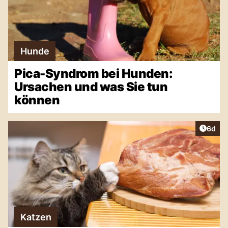
Hunde
Pica-Syndrom bei Hunden:
Ursachen und was Sie tun
können
Artike
6d
Katzen