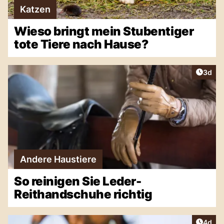
Katzen
Wieso bringt mein Stubentiger
tote Tiere nach Hause?
Artike
3d
Andere Haustiere
So reinigen Sie Leder-
Reithandschuhe richtig
Artike
4d