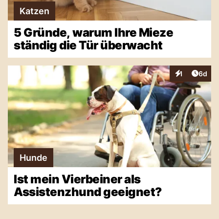
Katzen
5 Gründe, warum Ihre Mieze
ständig die Tür überwacht
Artike
1
6d
Interaktionen
Hunde
Ist mein Vierbeiner als
Assistenzhund geeignet?