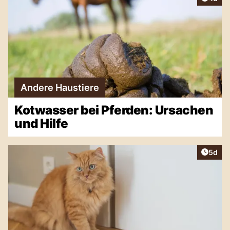
Andere Haustiere
Kotwasser bei Pferden: Ursachen
und Hilfe
Artike
5d