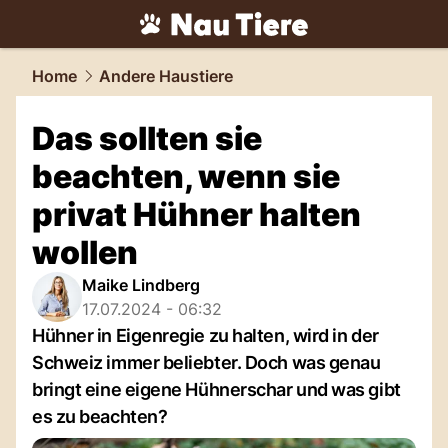
tiere.
NAU.ch
Home
Andere Haustiere
Das sollten sie
beachten, wenn sie
privat Hühner halten
wollen
Maike Lindberg
17.07.2024 - 06:32
Hühner in Eigenregie zu halten, wird in der
Schweiz immer beliebter. Doch was genau
bringt eine eigene Hühnerschar und was gibt
es zu beachten?