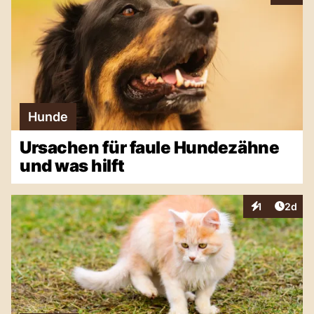
Hunde
Ursachen für faule Hundezähne
und was hilft
Artike
1
2d
Interaktionen