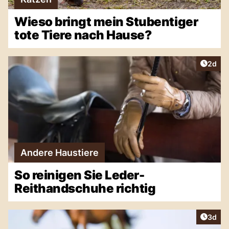
Wieso bringt mein Stubentiger
tote Tiere nach Hause?
Artike
2d
Andere Haustiere
So reinigen Sie Leder-
Reithandschuhe richtig
Artike
3d