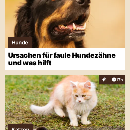
Hunde
Ursachen für faule Hundezähne
und was hilft
Artikel
1
17h
Interaktionen
Katzen