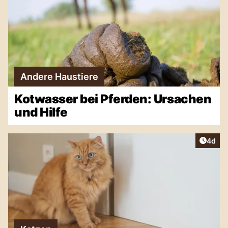
Andere Haustiere
Kotwasser bei Pferden: Ursachen
und Hilfe
Artike
4d