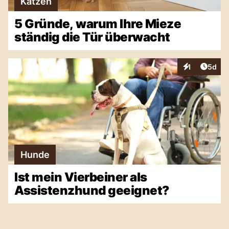
Katzen
5 Gründe, warum Ihre Mieze
ständig die Tür überwacht
Artike
1
5d
Interaktionen
Hunde
Ist mein Vierbeiner als
Assistenzhund geeignet?