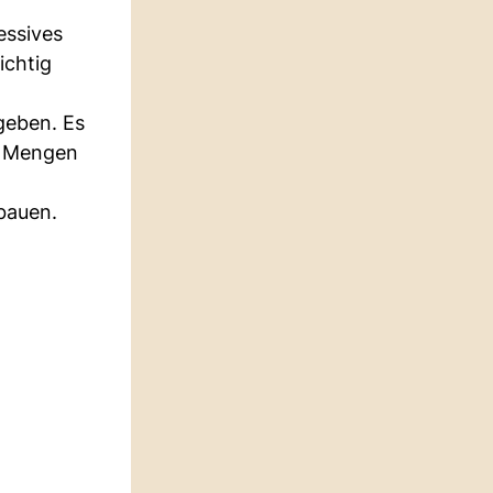
essives
ichtig
geben. Es
he Mengen
ubauen.