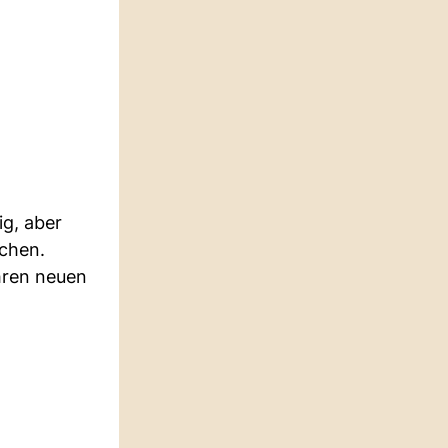
ig, aber
schen.
hren neuen