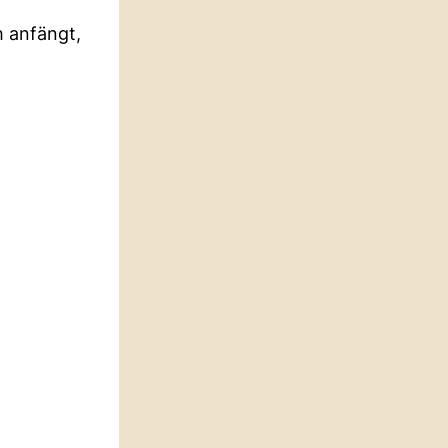
h anfängt,
n