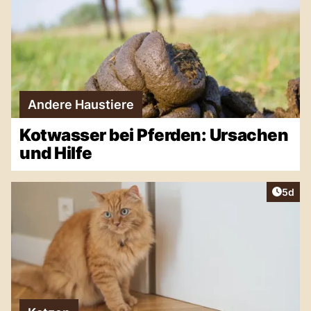
Andere Haustiere
Kotwasser bei Pferden: Ursachen
und Hilfe
Artike
5d