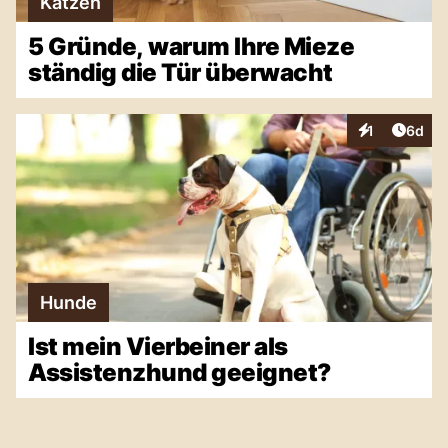
Katzen
5 Gründe, warum Ihre Mieze
ständig die Tür überwacht
Artike
1
6d
Interaktionen
Hunde
Ist mein Vierbeiner als
Assistenzhund geeignet?