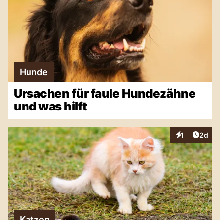
Hunde
Ursachen für faule Hundezähne
und was hilft
Artike
1
2d
Interaktionen
Katzen