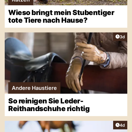
Wieso bringt mein Stubentiger
tote Tiere nach Hause?
Artike
3d
Andere Haustiere
So reinigen Sie Leder-
Reithandschuhe richtig
Artike
4d