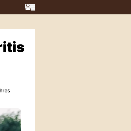
itis
hres