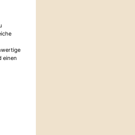
u
eiche
hwertige
d einen