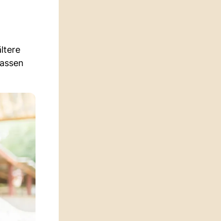
ltere
massen