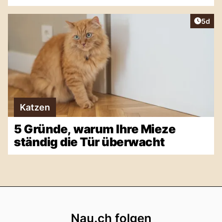
Artike
5d
Katzen
5 Gründe, warum Ihre Mieze
ständig die Tür überwacht
Footer
Nau.ch folgen