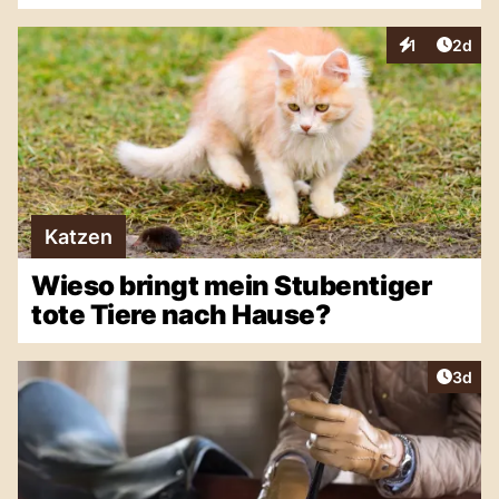
Artike
1
2d
Interaktionen
Katzen
Wieso bringt mein Stubentiger
tote Tiere nach Hause?
Artike
3d