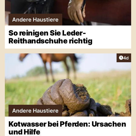
Andere Haustiere
So reinigen Sie Leder-
Reithandschuhe richtig
Artike
4d
Andere Haustiere
Kotwasser bei Pferden: Ursachen
und Hilfe