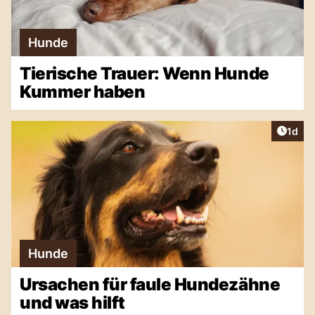
Hunde
Tierische Trauer: Wenn Hunde
Kummer haben
Artike
1d
Hunde
Ursachen für faule Hundezähne
und was hilft