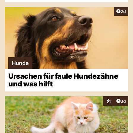
Artike
2d
Hunde
Ursachen für faule Hundezähne
und was hilft
Artike
1
3d
Interaktionen