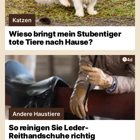
Katzen
Wieso bringt mein Stubentiger
tote Tiere nach Hause?
Artike
4d
Andere Haustiere
So reinigen Sie Leder-
Reithandschuhe richtig