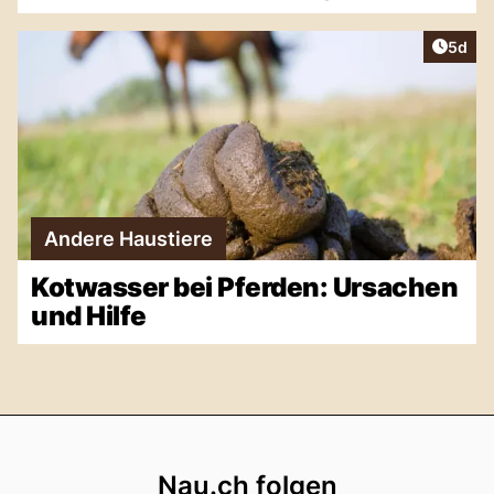
Artike
5d
Andere Haustiere
Kotwasser bei Pferden: Ursachen
und Hilfe
Footer
Nau.ch folgen