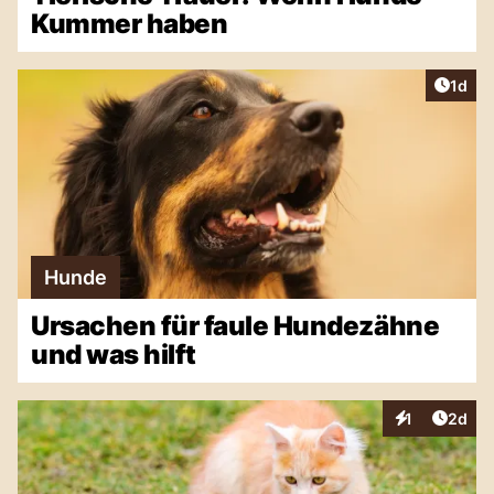
Kummer haben
Artike
1d
Hunde
Ursachen für faule Hundezähne
und was hilft
Artike
1
2d
Interaktionen