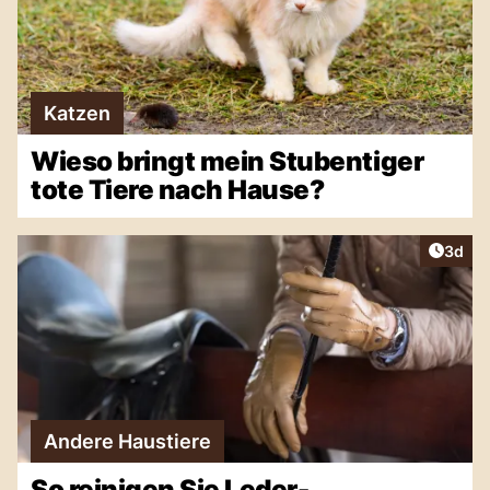
Katzen
Wieso bringt mein Stubentiger
tote Tiere nach Hause?
Artike
3d
Andere Haustiere
So reinigen Sie Leder-