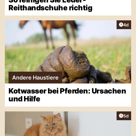
Reithandschuhe richtig
Artike
4d
Andere Haustiere
Kotwasser bei Pferden: Ursachen
und Hilfe
Artike
5d