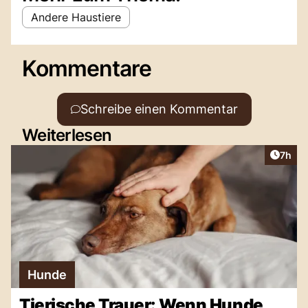
Andere Haustiere
Kommentare
Schreibe einen Kommentar
Weiterlesen
Artike
7h
Hunde
Tierische Trauer: Wenn Hunde