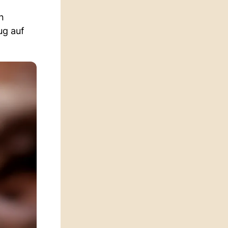
n
ug auf