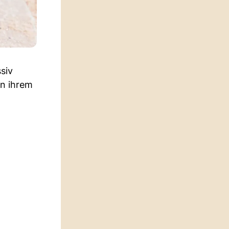
siv
in ihrem