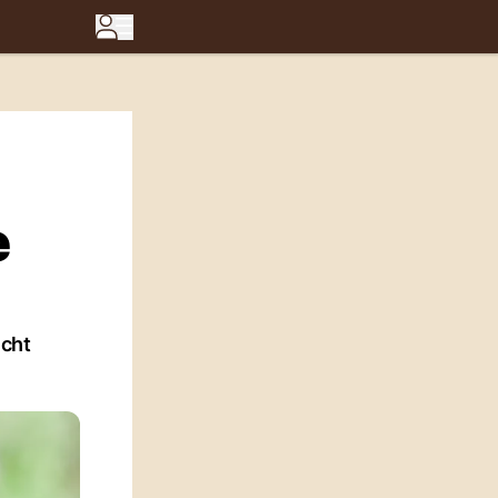
e
icht