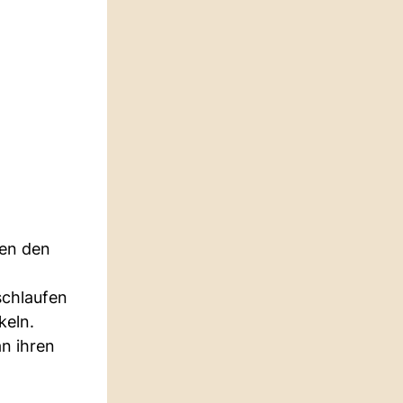
gen den
schlaufen
keln.
an ihren