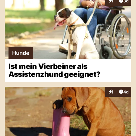
Artike
1
3d
Interaktionen
Hunde
Ist mein Vierbeiner als
Assistenzhund geeignet?
Artike
1
4d
Interaktionen