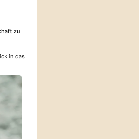
chaft zu
m
ick in das