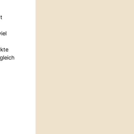
t
iel
rkte
gleich