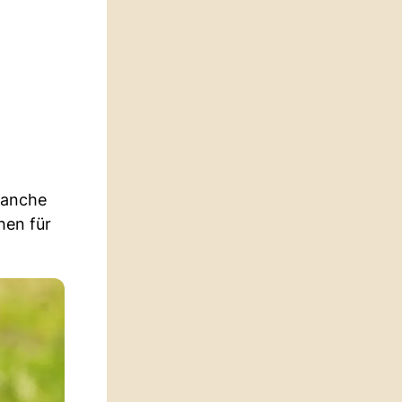
manche
hen für