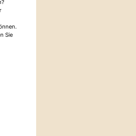
n?
r
können.
n Sie