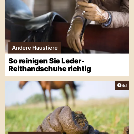
Andere Haustiere
So reinigen Sie Leder-
Reithandschuhe richtig
Artike
4d