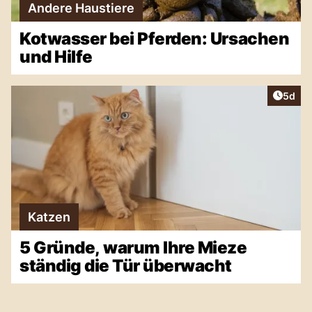
Andere Haustiere
Kotwasser bei Pferden: Ursachen
und Hilfe
Artike
5d
Katzen
5 Gründe, warum Ihre Mieze
ständig die Tür überwacht