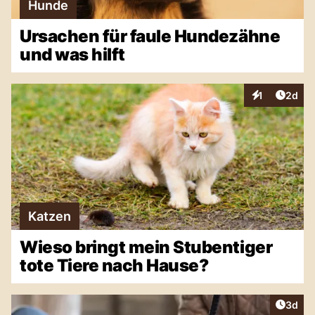
Hunde
Ursachen für faule Hundezähne
und was hilft
Artike
1
2d
Interaktionen
Katzen
Wieso bringt mein Stubentiger
tote Tiere nach Hause?
Artike
3d