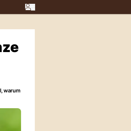
nze
l, warum