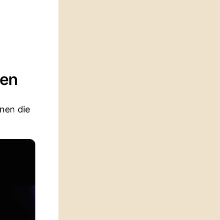
men
nen die