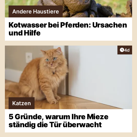
Andere Haustiere
Kotwasser bei Pferden: Ursachen
und Hilfe
Artike
4d
Katzen
5 Gründe, warum Ihre Mieze
ständig die Tür überwacht