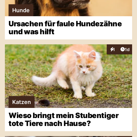
Hunde
Ursachen für faule Hundezähne
und was hilft
Artike
1
1d
Interaktionen
Katzen
Wieso bringt mein Stubentiger
tote Tiere nach Hause?