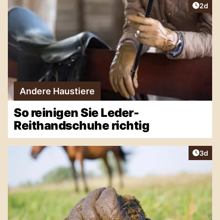
Artike
2d
Andere Haustiere
So reinigen Sie Leder-
Reithandschuhe richtig
Artike
3d