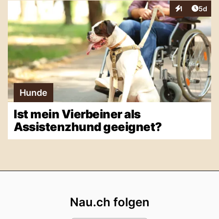
Artike
1
5d
Interaktionen
Hunde
Ist mein Vierbeiner als
Assistenzhund geeignet?
Footer
Nau.ch folgen