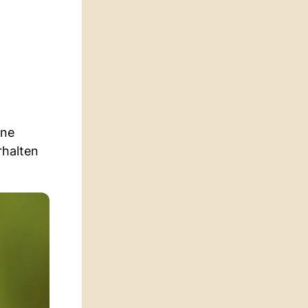
ine
rhalten