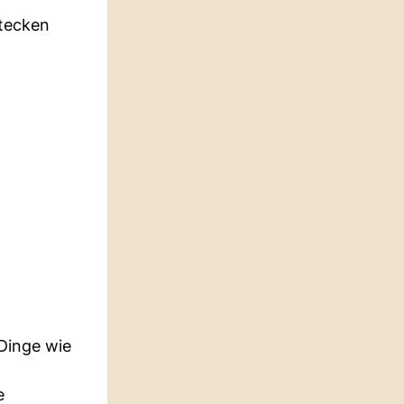
stecken
 Dinge wie
e