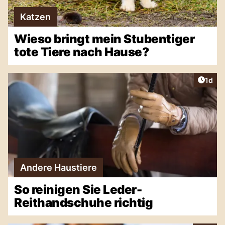
Katzen
Wieso bringt mein Stubentiger
tote Tiere nach Hause?
Artike
1d
Andere Haustiere
So reinigen Sie Leder-
Reithandschuhe richtig