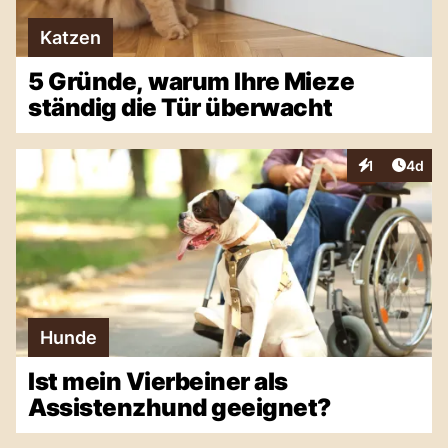
Katzen
5 Gründe, warum Ihre Mieze
ständig die Tür überwacht
Artike
1
4d
Interaktionen
Hunde
Ist mein Vierbeiner als
Assistenzhund geeignet?