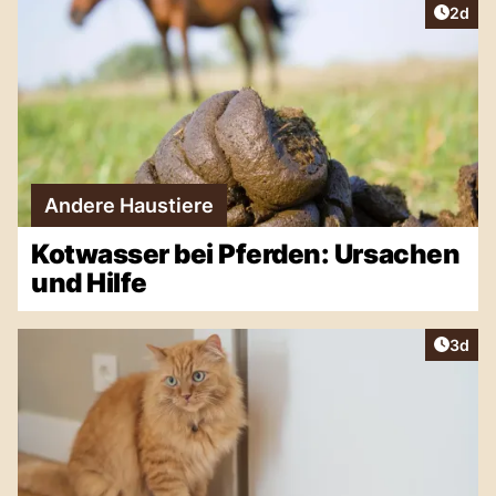
Artike
2d
Andere Haustiere
Kotwasser bei Pferden: Ursachen
und Hilfe
Artike
3d