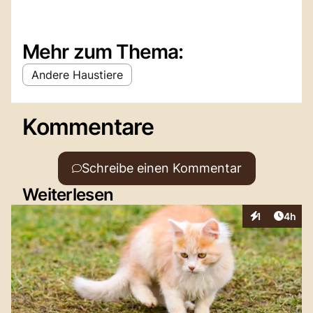
Mehr zum Thema:
Andere Haustiere
Kommentare
Schreibe einen Kommentar
Weiterlesen
Artike
1
4h
Interaktionen