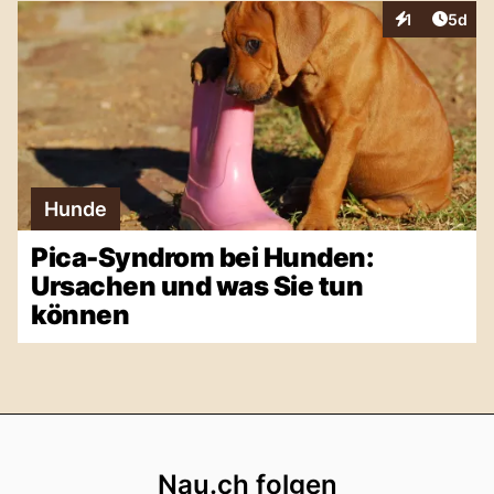
Artike
1
5d
Interaktionen
Hunde
Pica-Syndrom bei Hunden:
Ursachen und was Sie tun
können
Footer
Nau.ch folgen