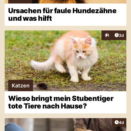
Ursachen für faule Hundezähne
und was hilft
Artike
1
3d
Interaktionen
Katzen
Wieso bringt mein Stubentiger
tote Tiere nach Hause?
Artike
4d