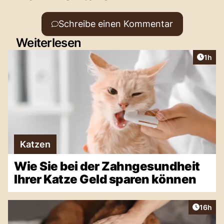
Schreibe einen Kommentar
Weiterlesen
Artike
1h
Katzen
Wie Sie bei der Zahngesundheit
Ihrer Katze Geld sparen können
Artikel
16h