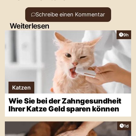
Schreibe einen Kommentar
Weiterlesen
Artike
9h
Katzen
Wie Sie bei der Zahngesundheit
Ihrer Katze Geld sparen können
Artike
1d