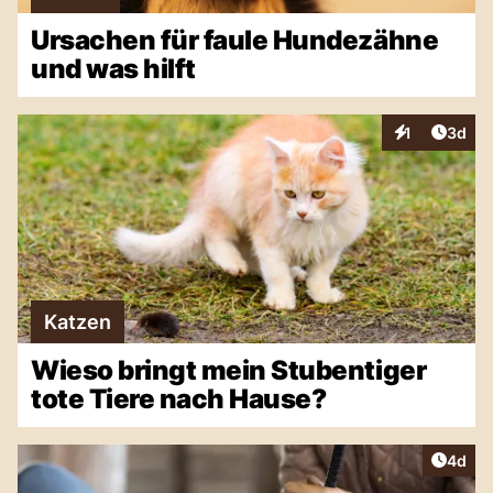
Ursachen für faule Hundezähne
und was hilft
Artike
1
3d
Interaktionen
Katzen
Wieso bringt mein Stubentiger
tote Tiere nach Hause?
Artike
4d