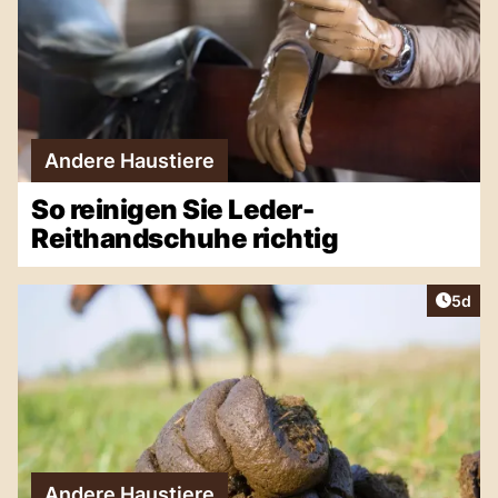
Andere Haustiere
So reinigen Sie Leder-
Reithandschuhe richtig
Artike
5d
Andere Haustiere