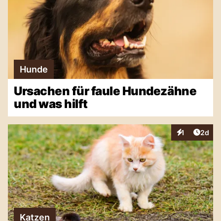
Hunde
Ursachen für faule Hundezähne
und was hilft
Artike
1
2d
Interaktionen
Katzen