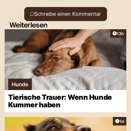
Schreibe einen Kommentar
Weiterlesen
Artikel
13h
Hunde
Tierische Trauer: Wenn Hunde
Kummer haben
Artike
1d