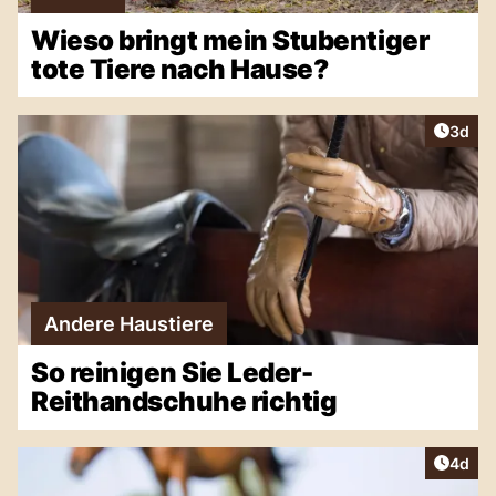
Wieso bringt mein Stubentiger
tote Tiere nach Hause?
Artike
3d
Andere Haustiere
So reinigen Sie Leder-
Reithandschuhe richtig
Artike
4d