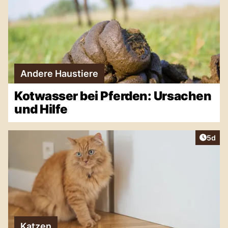
Andere Haustiere
Kotwasser bei Pferden: Ursachen
und Hilfe
Artike
5d
Katzen