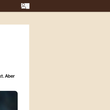
h
kt. Aber