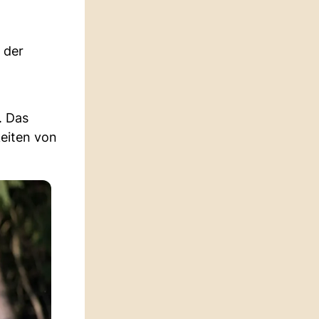
 der
. Das
keiten von