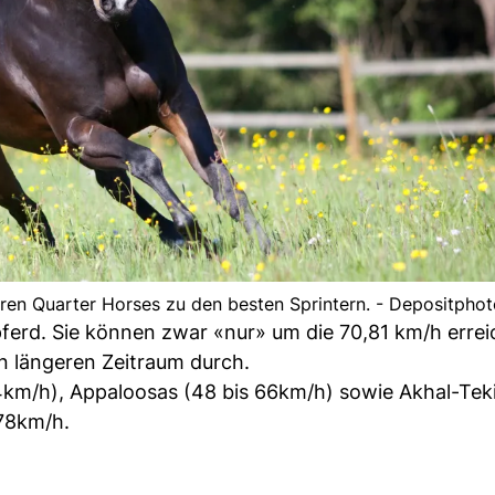
en Quarter Horses zu den besten Sprintern. - Depositphot
tpferd. Sie können zwar «nur» um die 70,81 km/h errei
n längeren Zeitraum durch.
4km/h), Appaloosas (48 bis 66km/h) sowie Akhal-Teki
78km/h.