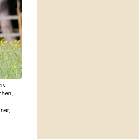
os
chen,
ner,