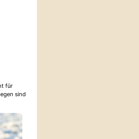
t für
gegen sind