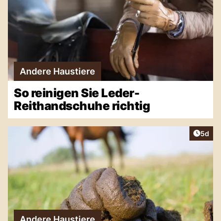
Andere Haustiere
So reinigen Sie Leder-
Reithandschuhe richtig
Artike
5d
Andere Haustiere