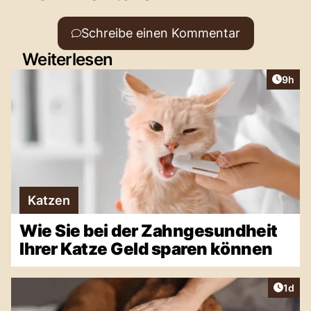
Schreibe einen Kommentar
Weiterlesen
Artike
9h
Katzen
Wie Sie bei der Zahngesundheit
Ihrer Katze Geld sparen können
Artike
1d