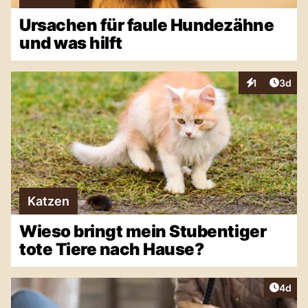
Ursachen für faule Hundezähne
und was hilft
Artike
1
3d
Interaktionen
Katzen
Wieso bringt mein Stubentiger
tote Tiere nach Hause?
Artike
4d