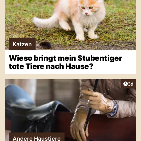
Katzen
Wieso bringt mein Stubentiger
tote Tiere nach Hause?
Artike
3d
Andere Haustiere