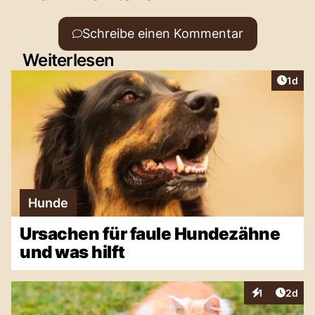
Schreibe einen Kommentar
Weiterlesen
Artike
1d
Hunde
Ursachen für faule Hundezähne
und was hilft
Artike
1
2d
Interaktionen