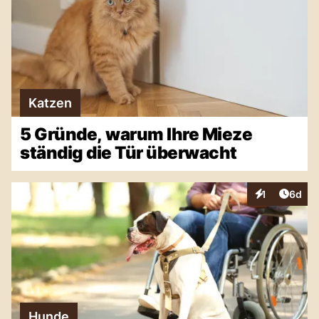
Katzen
5 Gründe, warum Ihre Mieze
ständig die Tür überwacht
Artike
1
6d
Interaktionen
Hunde