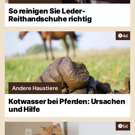
So reinigen Sie Leder-
Reithandschuhe richtig
Artike
4d
Andere Haustiere
Kotwasser bei Pferden: Ursachen
und Hilfe
Artike
5d