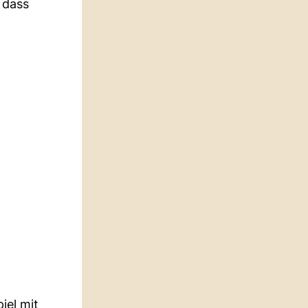
 dass
iel mit