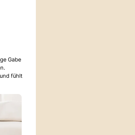
dige Gabe
en.
und fühlt