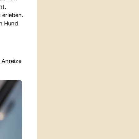
mt.
 erleben.
em Hund
e Anreize