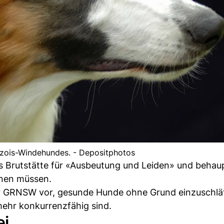
rzois-Windehundes. - Depositphotos
als Brutstätte für «Ausbeutung und Leiden» und behau
nen müssen.
r GRNSW vor, gesunde Hunde ohne Grund einzuschlä
 mehr konkurrenzfähig sind.
ei