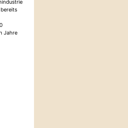
nindustrie
bereits
00
n Jahre