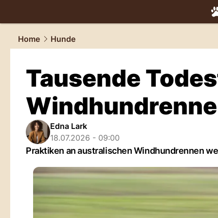
tiere.
NAU.
Home
Hunde
Tausende Todesf
Windhundrennen 
Edna Lark
18.07.2026 - 09:00
Praktiken an australischen Windhundrennen werd