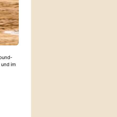
hound-
 und im